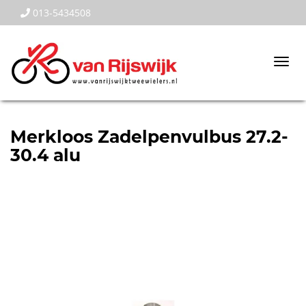
013-5434508
Togg
navi
Merkloos Zadelpenvulbus 27.2-
30.4 alu