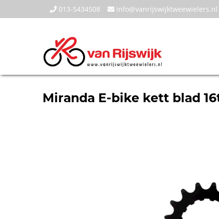
013-5434508
info@vanrijswijktweewielers.nl
Miranda E-bike kett blad 16