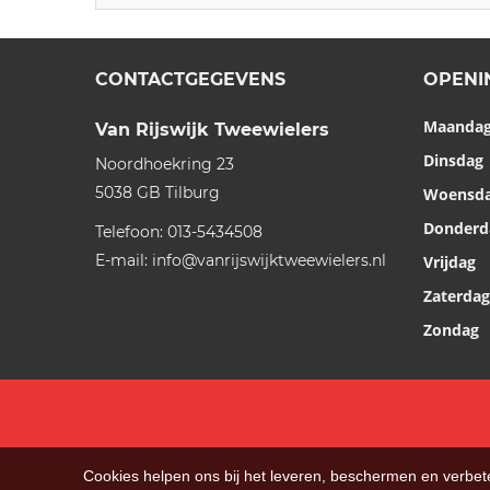
CONTACTGEGEVENS
OPENI
Maanda
Van Rijswijk Tweewielers
Dinsdag
Noordhoekring 23
5038 GB
Tilburg
Woensd
Donderd
Telefoon:
013-5434508
E-mail:
info@vanrijswijktweewielers.nl
Vrijdag
Zaterdag
Zondag
Cookies helpen ons bij het leveren, beschermen en verbe