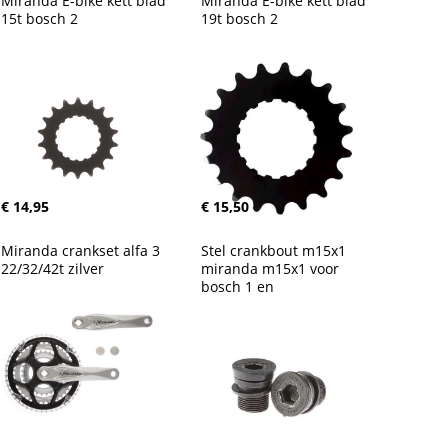
Miranda E-bike kett blad 
Miranda E-bike kett blad 
15t bosch 2
19t bosch 2
€ 14,95
€ 15,50
Miranda crankset alfa 3 
Stel crankbout m15x1 
22/32/42t zilver
miranda m15x1 voor 
bosch 1 en