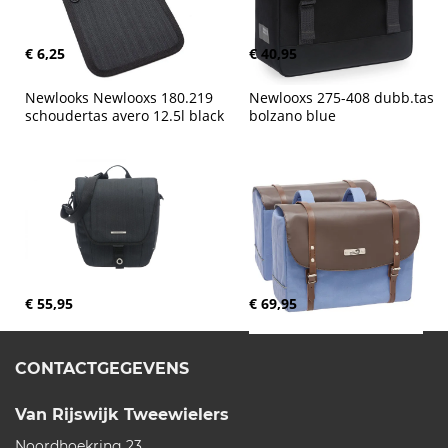
€ 6,25
€ 40,95
Newlooks Newlooxs 180.219 
Newlooxs 275-408 dubb.tas 
schoudertas avero 12.5l black
bolzano blue
€ 55,95
€ 69,95
CONTACTGEGEVENS
Van Rijswijk Tweewielers
Noordhoekring 23