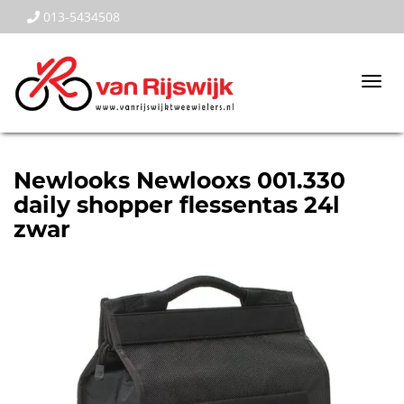
013-5434508
Togg
navi
Newlooks Newlooxs 001.330
daily shopper flessentas 24l
zwar