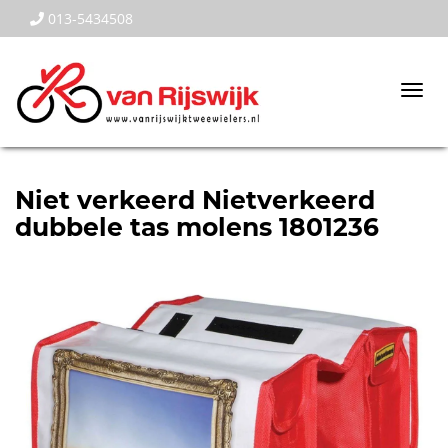
013-5434508
Togg
navi
Niet verkeerd Nietverkeerd
dubbele tas molens 1801236