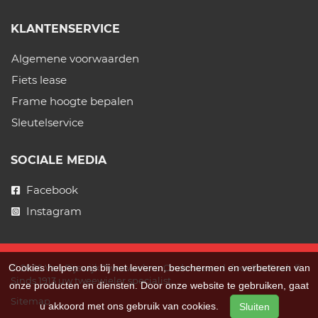
KLANTENSERVICE
Algemene voorwaarden
Fiets lease
Frame hoogte bepalen
Sleutelservice
SOCIALE MEDIA
Facebook
Instagram
Cookies helpen ons bij het leveren, beschermen en verbeteren van
© 2026 Van Rijswijk Tweewielers. Ondersteund door
SitePack ®
Sinds 1913 uw tweewieler specialist.
onze producten en diensten. Door onze website te gebruiken, gaat
Sitemap
u akkoord met ons gebruik van cookies.
Sluiten