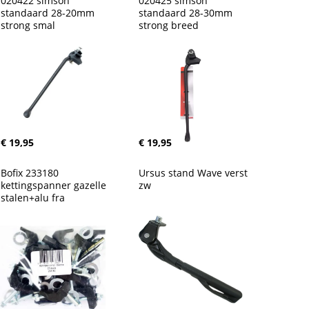
020422 simson 
020425 simson 
standaard 28-20mm 
standaard 28-30mm 
strong smal
strong breed
€ 19,95
€ 19,95
Bofix 233180 
Ursus stand Wave verst 
kettingspanner gazelle 
zw
stalen+alu fra