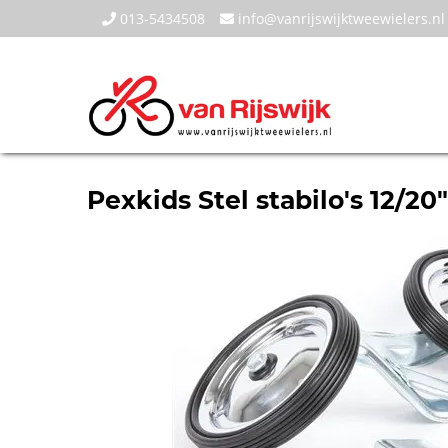
013-5434508
info@vanrijswijktweewielers.nl
Pexkids Stel stabilo's 12/20