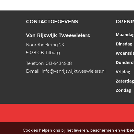
CONTACTGEGEVENS
OPENI
Maanda
Van Rijswijk Tweewielers
Dinsdag
Noordhoekring 23
5038 GB
Tilburg
Woensd
Donderd
Telefoon:
013-5434508
E-mail:
info@vanrijswijktweewielers.nl
Vrijdag
Zaterdag
Zondag
Cookies helpen ons bij het leveren, beschermen en verbe