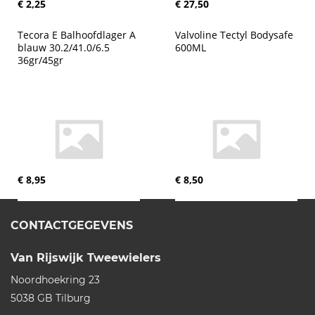
€ 2,25
€ 27,50
Tecora E Balhoofdlager A 
Valvoline Tectyl Bodysafe 
blauw 30.2/41.0/6.5 
600ML
36gr/45gr
€ 8,95
€ 8,50
CONTACTGEGEVENS
Van Rijswijk Tweewielers
Noordhoekring 23
5038 GB
Tilburg