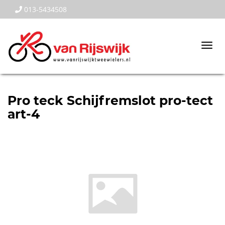
013-5434508
Togg
navi
Pro teck Schijfremslot pro-tect
art-4