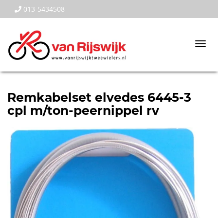
013-5434508
Togg
navi
Remkabelset elvedes 6445-3
cpl m/ton-peernippel rv