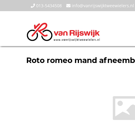
013-5434508
info@vanrijswijktweewielers.nl
Roto romeo mand afneembaa