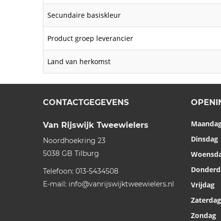
Secundaire basiskleur
Product groep leverancier
Land van herkomst
CONTACTGEGEVENS
OPENI
Maanda
Van Rijswijk Tweewielers
Dinsdag
Noordhoekring 23
5038 GB
Tilburg
Woensd
Donderd
Telefoon:
013-5434508
E-mail:
info@vanrijswijktweewielers.nl
Vrijdag
Zaterdag
Zondag