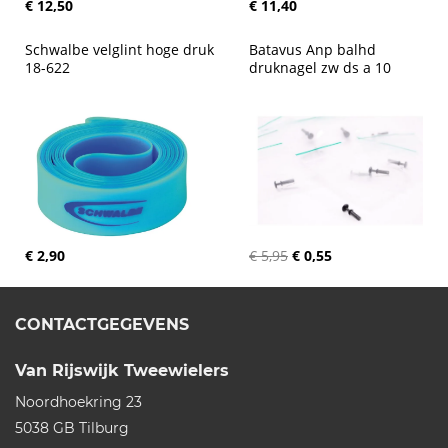
€ 12,50
€ 11,40
Schwalbe velglint hoge druk 
Batavus Anp balhd 
18-622
druknagel zw ds a 10
€ 2,90
€ 5,95
€ 0,55
CONTACTGEGEVENS
Van Rijswijk Tweewielers
Noordhoekring 23
5038 GB
Tilburg