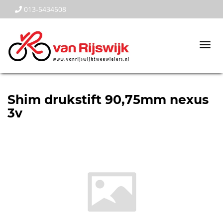
013-5434508
Togg
navi
Shim drukstift 90,75mm nexus
3v