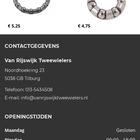
€ 5,25
€ 4,75
CONTACTGEGEVENS
Van Rijswijk Tweewielers
Noordhoekring 23
5038 GB
Tilburg
Telefoon:
013-5434508
E-mail:
info@vanrijswijktweewielers.nl
OPENINGSTIJDEN
Gesloten
Maandag
09:00 - 18:00
Dinsdag