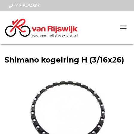
013-5434508
Togg
navi
Shimano kogelring H (3/16x26)