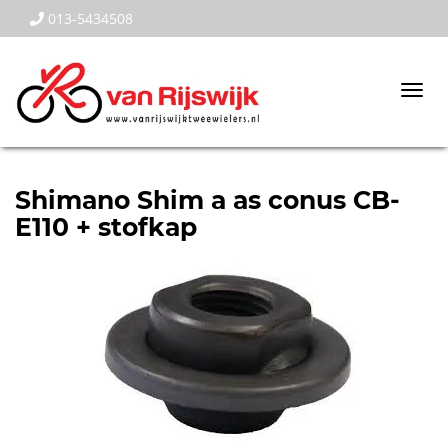
013-5434508
Togg
navi
Shimano Shim a as conus CB-
E110 + stofkap