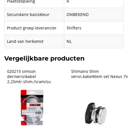
Plaatsbepaling
R
Secundaire basiskleur
ONBEKEND
Product groep leverancier
Shifters
Land van herkomst
NL
Vergelijkbare producten
020215 simson 
Shimano Shim 
der/versnkabel 
versn.kabelklem set Nexus 7v
2.25mtr.shim./sram/su