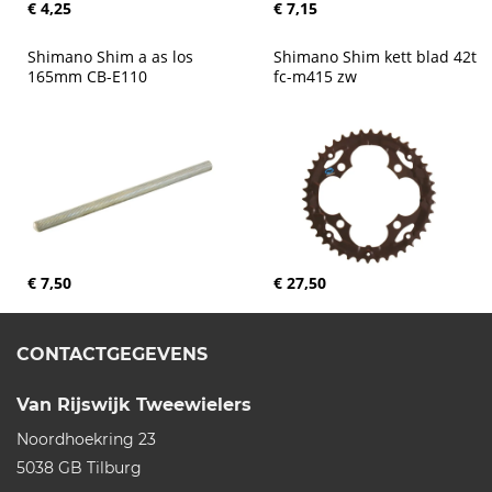
€ 4,25
€ 7,15
Shimano Shim a as los 
Shimano Shim kett blad 42t 
165mm CB-E110
fc-m415 zw
€ 7,50
€ 27,50
CONTACTGEGEVENS
Van Rijswijk Tweewielers
Noordhoekring 23
5038 GB
Tilburg