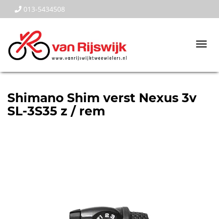
013-5434508
Togg
navi
Shimano Shim verst Nexus 3v
SL-3S35 z / rem