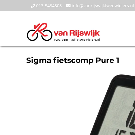
013-5434508
info@vanrijswijktweewielers.nl
Sigma fietscomp Pure 1