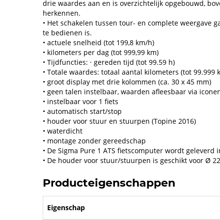
drie waardes aan en is overzichtelijk opgebouwd, bov
herkennen.
• Het schakelen tussen tour- en complete weergave g
te bedienen is.
• actuele snelheid (tot 199,8 km/h)
• kilometers per dag (tot 999,99 km)
• Tijdfuncties: · gereden tijd (tot 99.59 h)
• Totale waardes: totaal aantal kilometers (tot 99.999 
• groot display met drie kolommen (ca. 30 x 45 mm)
• geen talen instelbaar, waarden afleesbaar via icone
• instelbaar voor 1 fiets
• automatisch start/stop
• houder voor stuur en stuurpen (Topine 2016)
• waterdicht
• montage zonder gereedschap
• De Sigma Pure 1 ATS fietscomputer wordt geleverd in
• De houder voor stuur/stuurpen is geschikt voor Ø 2
Producteigenschappen
Eigenschap