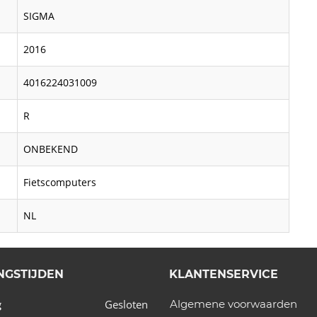
SIGMA
2016
4016224031009
R
ONBEKEND
Fietscomputers
NL
NGSTIJDEN
KLANTENSERVICE
Gesloten
Algemene voorwaarden
g