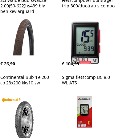
Schwalbe Bub swal.28-
Fietscomputer bontrager 
2.00(50-622)hs439 big 
trip 300/duotrap s combo
ben kevlarguard
€ 26,90
€ 104,99
Continental Bub 19-200 
Sigma fietscomp BC 8.0 
co 23x200 kks10 zw
WL ATS