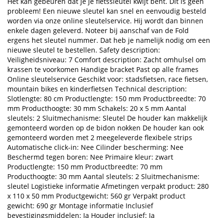
Het kan gebeuren dat je je fietssleutel kwijt bent. Dit is geen
probleem! Een nieuwe sleutel kan snel en eenvoudig besteld
worden via onze online sleutelservice. Hij wordt dan binnen
enkele dagen geleverd. Noteer bij aanschaf van de Fold
ergens het sleutel nummer. Dat heb je namelijk nodig om een
nieuwe sleutel te bestellen. Safety description:
Veiligheidsniveau: 7 Comfort description: Zacht omhulsel om
krassen te voorkomen Handige bracket Past op alle frames
Online sleutelservice Geschikt voor: stadsfietsen, race fietsen,
mountain bikes en kinderfietsen Technical description:
Slotlengte: 80 cm Productlengte: 150 mm Productbreedte: 70
mm Producthoogte: 30 mm Schakels: 20 x 5 mm Aantal
sleutels: 2 Sluitmechanisme: Sleutel De houder kan makkelijk
gemonteerd worden op de bidon nokken De houder kan ook
gemonteerd worden met 2 meegeleverde flexibele strips
Automatische click-in: Nee Cilinder bescherming: Nee
Beschermd tegen boren: Nee Primaire kleur: zwart
Productlengte: 150 mm Productbreedte: 70 mm
Producthoogte: 30 mm Aantal sleutels: 2 Sluitmechanisme:
sleutel Logistieke informatie Afmetingen verpakt product: 280
x 110 x 50 mm Productgewicht: 560 gr Verpakt product
gewicht: 690 gr Montage informatie Inclusief
bevestigingsmiddelen: Ja Houder inclusief: Ja