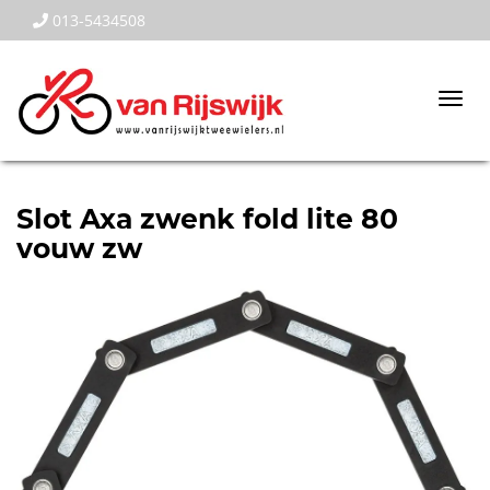
013-5434508
Togg
navi
Slot Axa zwenk fold lite 80
vouw zw