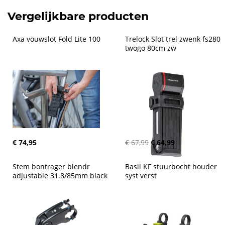
Vergelijkbare producten
Axa vouwslot Fold Lite 100
Trelock Slot trel zwenk fs280 
twogo 80cm zw
€ 74,95
€ 67,99
€ 64,99
Stem bontrager blendr 
Basil KF stuurbocht houder 
adjustable 31.8/85mm black
syst verst