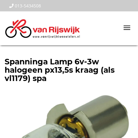
013-5434508
Togg
navi
Spanninga Lamp 6v-3w
halogeen px13,5s kraag (als
vl1179) spa