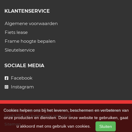
KLANTENSERVICE
Algemene voorwaarden
Fiets lease
Frame hoogte bepalen
Sleutelservice
SOCIALE MEDIA
Facebook
Instagram
© 2026 Van Rijswijk Tweewielers. Ondersteund door
SitePack ®
Cookies helpen ons bij het leveren, beschermen en verbeteren van
Sinds 1913 uw tweewieler specialist.
onze producten en diensten. Door onze website te gebruiken, gaat
Sitemap
u akkoord met ons gebruik van cookies.
Sluiten