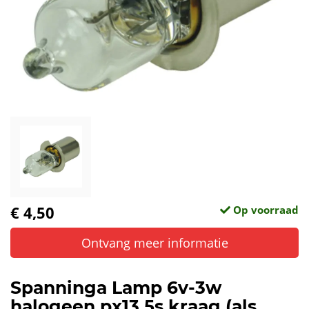
€ 4,50
Op voorraad
Ontvang meer informatie
Spanninga Lamp 6v-3w
halogeen px13,5s kraag (als