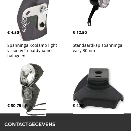
€ 4,50
€ 12,50
Spanninga Koplamp light 
Standaardkap spanninga 
vision v/2 naafdynamo 
easy 30mm
halogeen
€ 30,75
€ 4,50
CONTACTGEGEVENS