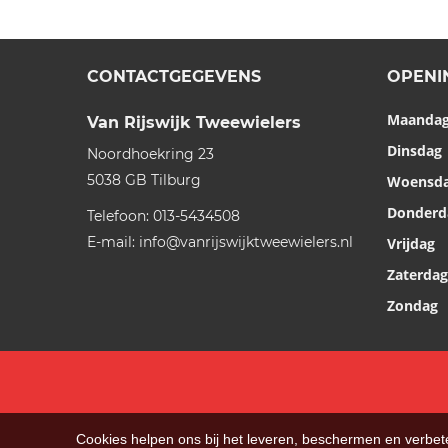
CONTACTGEGEVENS
OPENI
Maanda
Van Rijswijk Tweewielers
Dinsdag
Noordhoekring 23
5038 GB
Tilburg
Woensd
Donderd
Telefoon:
013-5434508
E-mail:
info@vanrijswijktweewielers.nl
Vrijdag
Zaterdag
Zondag
Cookies helpen ons bij het leveren, beschermen en verbe