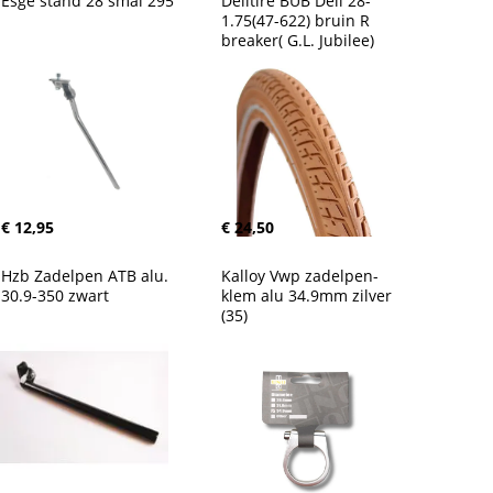
Esge stand 28 smal 295
Delitire BUB Deli 28-
1.75(47-622) bruin R 
breaker( G.L. Jubilee)
€ 12,95
€ 24,50
Hzb Zadelpen ATB alu. 
Kalloy Vwp zadelpen-
30.9-350 zwart
klem alu 34.9mm zilver 
(35)