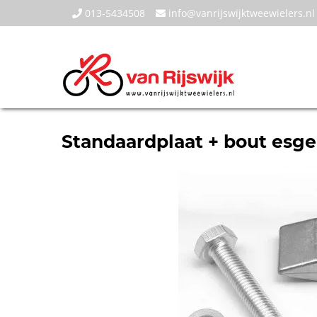
013-5434508
info@vanrijswijktweewielers.nl
Standaardplaat + bout esge 