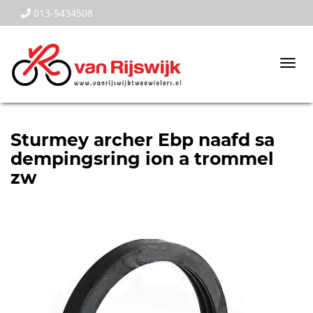
013-5434508
Togg
navi
Sturmey archer Ebp naafd sa
dempingsring ion a trommel
zw