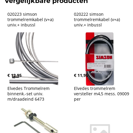
Vergelijkbare producten
020223 simson 
020222 simson 
trommelremkabel (v+a) 
trommelremkabel (v+a) 
univ.+ inbussl
univ.+ inbussl
€ 12,95
€ 11,95
Elvedes Trommelrem 
Elvedes trommelrem 
binnenk.-set univ. 
versteller m4,5 mess. 09009 
m/draadeind 6473
per