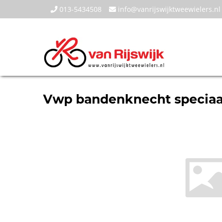
013-5434508
info@vanrijswijktweewielers.nl
Vwp bandenknecht speciaal