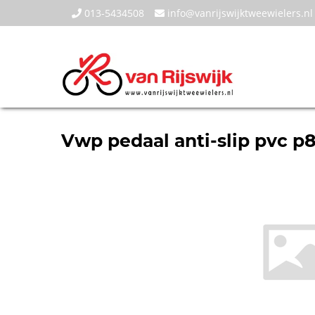
013-5434508
info@vanrijswijktweewielers.nl
Vwp pedaal anti-slip pvc p