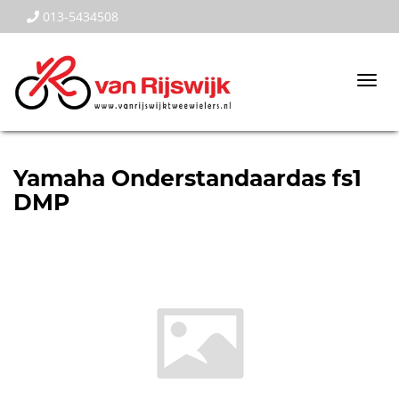
013-5434508
Togg
navi
Yamaha Onderstandaardas fs1
DMP