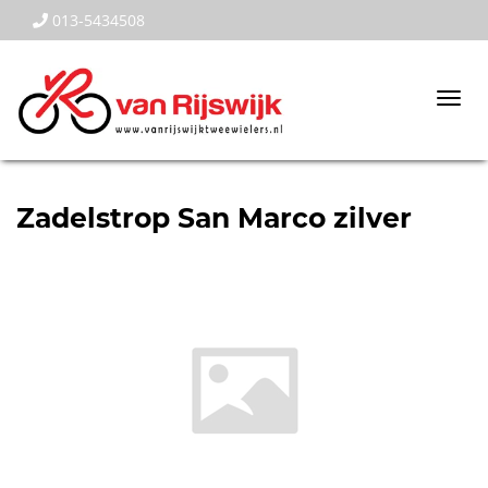
013-5434508
Togg
navi
Zadelstrop San Marco zilver