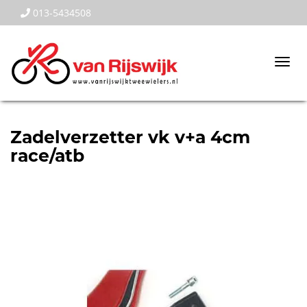
013-5434508
Togg
navi
Zadelverzetter vk v+a 4cm
race/atb