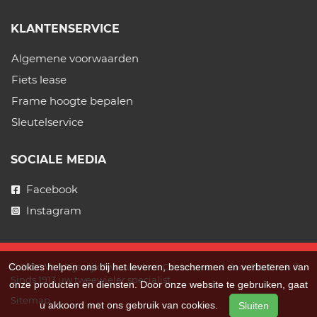
KLANTENSERVICE
Algemene voorwaarden
Fiets lease
Frame hoogte bepalen
Sleutelservice
SOCIALE MEDIA
Facebook
Instagram
Cookies helpen ons bij het leveren, beschermen en verbeteren van
© 2026 Van Rijswijk Tweewielers. Ondersteund door
SitePack ®
Sinds 1913 uw tweewieler specialist.
onze producten en diensten. Door onze website te gebruiken, gaat
Sitemap
u akkoord met ons gebruik van cookies.
Sluiten