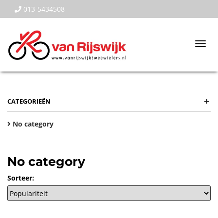
013-5434508
Togg
navi
+
CATEGORIEËN
No category
No category
Sorteer: