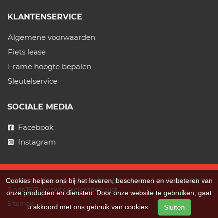
KLANTENSERVICE
Algemene voorwaarden
Fiets lease
Frame hoogte bepalen
Sleutelservice
SOCIALE MEDIA
Facebook
Instagram
Cookies helpen ons bij het leveren, beschermen en verbeteren van
© 2026 Van Rijswijk Tweewielers. Ondersteund door
SitePack ®
Sinds 1913 uw tweewieler specialist.
onze producten en diensten. Door onze website te gebruiken, gaat
Sitemap
u akkoord met ons gebruik van cookies.
Sluiten