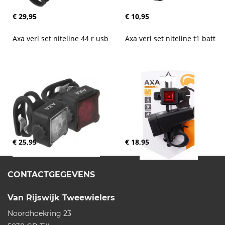
€ 29,95
€ 10,95
Axa verl set niteline 44 r usb
Axa verl set niteline t1 batt
€ 25,95
€ 18,95
CONTACTGEGEVENS
Van Rijswijk Tweewielers
Noordhoekring 23