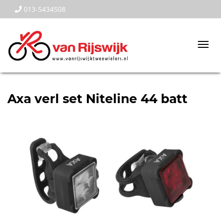
013-5434508
Togg
navi
Axa verl set Niteline 44 batt