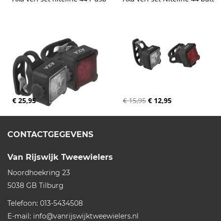
€ 25,95
€ 15,95
€ 12,95
CONTACTGEGEVENS
Van Rijswijk Tweewielers
Noordhoekring 23
5038 GB
Tilburg
Telefoon:
013-5434508
E-mail:
info@vanrijswijktweewielers.nl