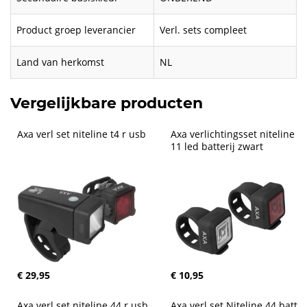
Product groep leverancier
Verl. sets compleet
Land van herkomst
NL
Vergelijkbare producten
Axa verl set niteline t4 r usb
Axa verlichtingsset niteline 
11 led batterij zwart
€ 29,95
€ 10,95
Axa verl set niteline 44 r usb
Axa verl set Niteline 44 batt