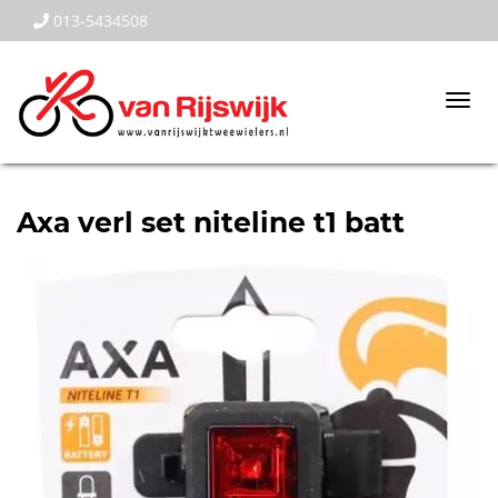
013-5434508
Togg
navi
Axa verl set niteline t1 batt