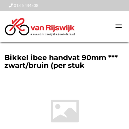
013-5434508
Togg
navi
Bikkel ibee handvat 90mm ***
zwart/bruin (per stuk