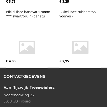
€ 3,75
€ 3,25
Bikkel ibee handvat 120mm 
Bikkel ibee rubberstop 
*** zwart/bruin (per stu
voorvork
€ 4,00
€ 7,95
CONTACTGEGEVENS
Van Rijswijk Tweewielers
Noordhoekring 23
5038 GB
Tilburg