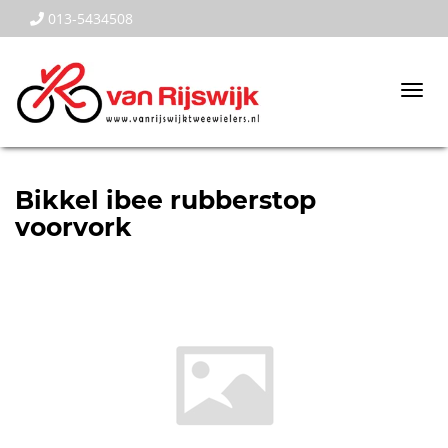
013-5434508
Togg
navi
Bikkel ibee rubberstop
voorvork