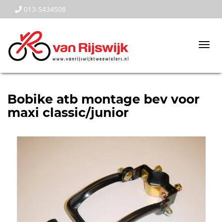
013-5434508
Togg
navi
Bobike atb montage bev voor
maxi classic/junior