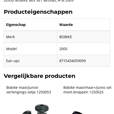
DUOD BOBIKE BEV SET BEUGEL ATB 2005
Producteigenschappen
Eigenschap
Waarde
Merk
BOBIKE
Model
2005
Ean upc
8715434059099
Vergelijkbare producten
Bobike maxi/junior 
Bobike maxi/maxi+/junio set 
verlengings-setje 1250053
mont.knoppen 1250025