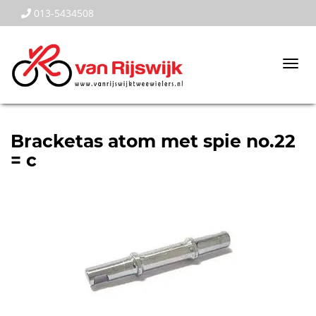
013-5434508
Togg
navi
Bracketas atom met spie no.22
= c