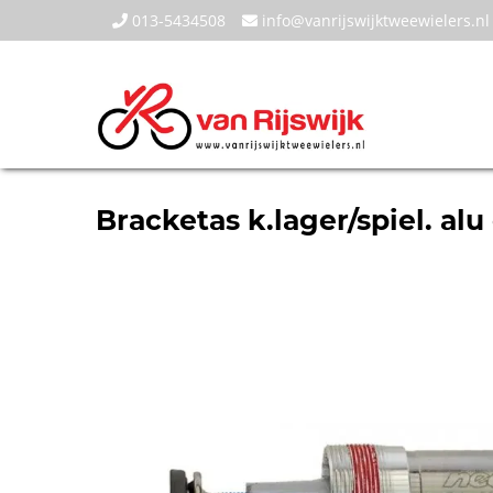
013-5434508
info@vanrijswijktweewielers.nl
Bracketas k.lager/spiel. a