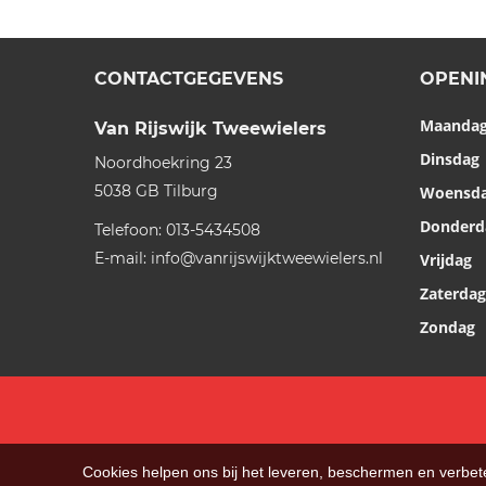
CONTACTGEGEVENS
OPENI
Maanda
Van Rijswijk Tweewielers
Dinsdag
Noordhoekring 23
5038 GB
Tilburg
Woensd
Donderd
Telefoon:
013-5434508
E-mail:
info@vanrijswijktweewielers.nl
Vrijdag
Zaterdag
Zondag
Cookies helpen ons bij het leveren, beschermen en verbe