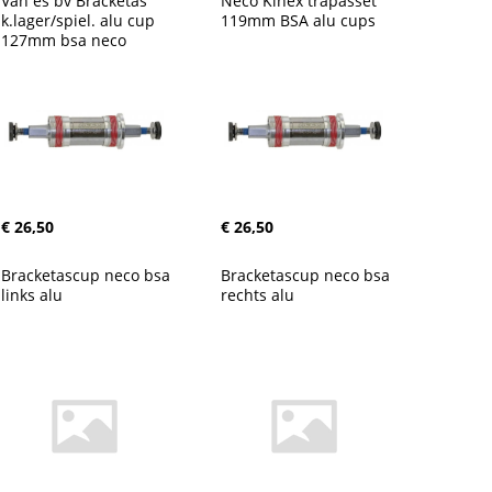
Van es bv Bracketas 
Neco Kinex trapasset 
k.lager/spiel. alu cup 
119mm BSA alu cups
127mm bsa neco
€ 26,50
€ 26,50
Bracketascup neco bsa 
Bracketascup neco bsa 
links alu
rechts alu