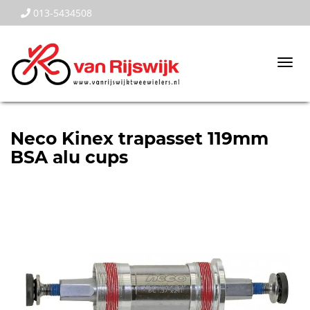
013-5434508
Togg
navi
Neco Kinex trapasset 119mm
BSA alu cups