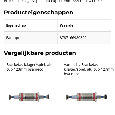
Bracketas k.lager/spiel. alu cup 119mm BSA neco 411950
Producteigenschappen
Eigenschap
Waarde
Ean upc
8787166980392
Vergelijkbare producten
Bracketas k.lager/spiel. alu 
Van es bv Bracketas 
cup 123mm bsa neco
k.lager/spiel. alu cup 127mm 
bsa neco