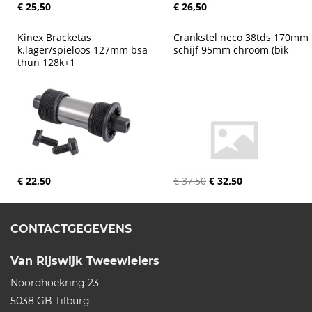
€ 25,50
€ 26,50
Kinex Bracketas 
Crankstel neco 38tds 170mm 
k.lager/spieloos 127mm bsa 
schijf 95mm chroom (bik
thun 128k+1
€ 22,50
€ 37,50
€ 32,50
CONTACTGEGEVENS
Van Rijswijk Tweewielers
Noordhoekring 23
5038 GB
Tilburg