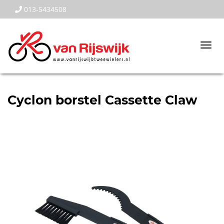
013-5434508
Togg
navi
Cyclon borstel Cassette Claw