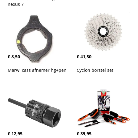
nexus 7
€ 8,50
€ 41,50
Marwi cass afnemer hg+pen
Cyclon borstel set
€ 12,95
€ 39,95