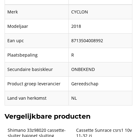
Merk
CYCLON
Modeljaar
2018
Ean upc
8713504008992
Plaatsbepaling
R
Secundaire basiskleur
ONBEKEND
Product groep leverancier
Gereedschap
Land van herkomst
NL
Vergelijkbare producten
Shimano 33z98020 cassette-
Cassette Sunrace csrs1 10v 
sluiter bajonet sluiting 
11-32 zi