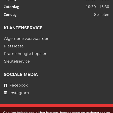
10:30 - 16:30
Zaterdag
Gesloten
Zondag
KLANTENSERVICE
Algemene voorwaarden
Fiets lease
Frame hoogte bepalen
Sleutelservice
SOCIALE MEDIA
Facebook
Instagram
Cookies helpen ons bij het leveren, beschermen en verbeteren van
© 2026 Van Rijswijk Tweewielers. Ondersteund door
SitePack ®