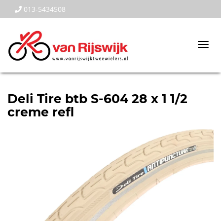
013-5434508
Togg
navi
Deli Tire btb S-604 28 x 1 1/2
creme refl