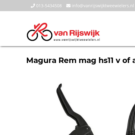
013-5434508
info@vanrijswijktweewielers.nl
Magura Rem mag hs11 v of 