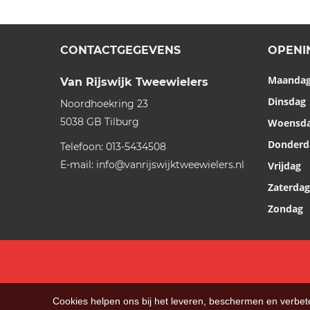
CONTACTGEGEVENS
OPENI
Maanda
Van Rijswijk Tweewielers
Dinsdag
Noordhoekring 23
5038 GB
Tilburg
Woensd
Donderd
Telefoon:
013-5434508
E-mail:
info@vanrijswijktweewielers.nl
Vrijdag
Zaterdag
Zondag
Cookies helpen ons bij het leveren, beschermen en verbe