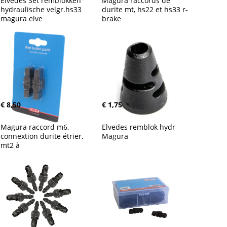
Elvedes Set remblokken 
Magura raccords de 
hydraulische velgr.hs33 
durite mt, hs22 et hs33 r-
magura elve
brake
€ 8,50
€ 1,75
Magura raccord m6, 
Elvedes remblok hydr 
connextion durite étrier, 
Magura
mt2 à