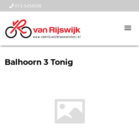
013-5434508
Togg
navi
Balhoorn 3 Tonig