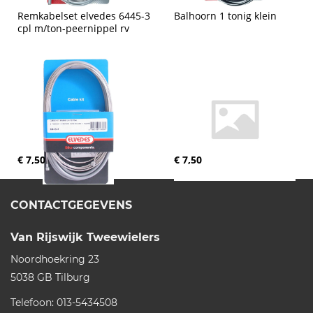
Remkabelset elvedes 6445-3 
Balhoorn 1 tonig klein
cpl m/ton-peernippel rv
€ 7,50
€ 7,50
CONTACTGEGEVENS
Van Rijswijk Tweewielers
Noordhoekring 23
5038 GB
Tilburg
Telefoon:
013-5434508