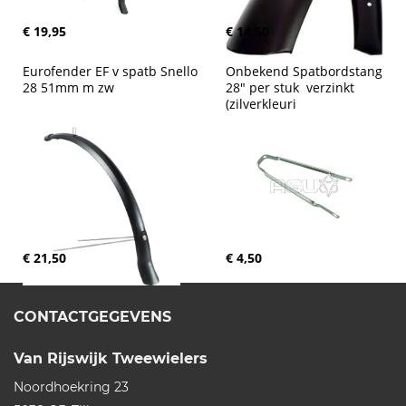
€ 19,95
€ 14,50
Eurofender EF v spatb Snello 
Onbekend Spatbordstang 
28 51mm m zw
28" per stuk  verzinkt 
(zilverkleuri
€ 21,50
€ 4,50
CONTACTGEGEVENS
Van Rijswijk Tweewielers
Noordhoekring 23