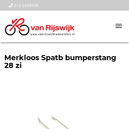
013-5434508
Togg
navi
Merkloos Spatb bumperstang
28 zi