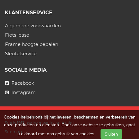
KLANTENSERVICE
Algemene voorwaarden
Fiets lease
Frame hoogte bepalen
Sleutelservice
SOCIALE MEDIA
Facebook
Instagram
Cookies helpen ons bij het leveren, beschermen en verbeteren van
© 2026 Van Rijswijk Tweewielers. Ondersteund door
SitePack ®
Sinds 1913 uw tweewieler specialist.
onze producten en diensten. Door onze website te gebruiken, gaat
Sitemap
u akkoord met ons gebruik van cookies.
Sluiten