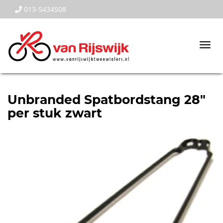
013-5434508
Togg
navi
Unbranded Spatbordstang 28"
per stuk zwart