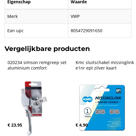
Eigenschap
Waarde
Merk
VWP
Ean upc
8054729091650
Vergelijkbare producten
020234 simson remgreep set 
Kmc sluitschakel missinglink 
aluminium comfort
e1nr ept zilver kaart
€ 23,95
€ 4,90