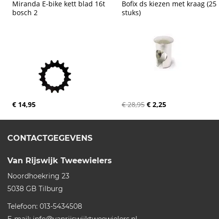
Miranda E-bike kett blad 16t 
Bofix ds kiezen met kraag (25 
bosch 2
stuks)
€ 14,95
€ 28,95
€ 2,25
CONTACTGEGEVENS
Van Rijswijk Tweewielers
Noordhoekring 23
5038 GB
Tilburg
Telefoon:
013-5434508