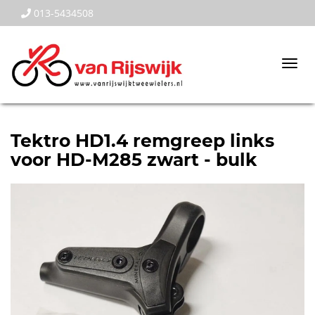
013-5434508
Togg
navi
Tektro HD1.4 remgreep links
voor HD-M285 zwart - bulk