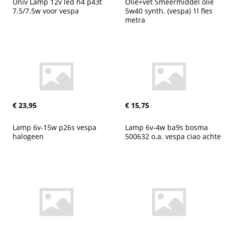
Univ Lamp 12v led h4 p43t 
Olie+vet Smeermiddel olie 
7.5/7.5w voor vespa
5w40 synth. (vespa) 1l fles 
metra
€ 23,95
€ 15,75
Lamp 6v-15w p26s vespa 
Lamp 6v-4w ba9s bosma 
halogeen
500632 o.a. vespa ciao achte