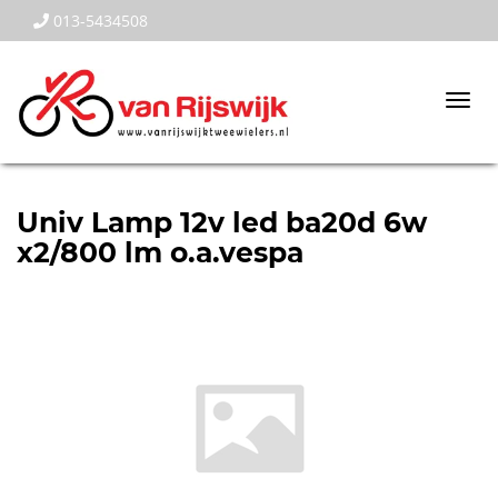
013-5434508
Togg
navi
Univ Lamp 12v led ba20d 6w
x2/800 lm o.a.vespa