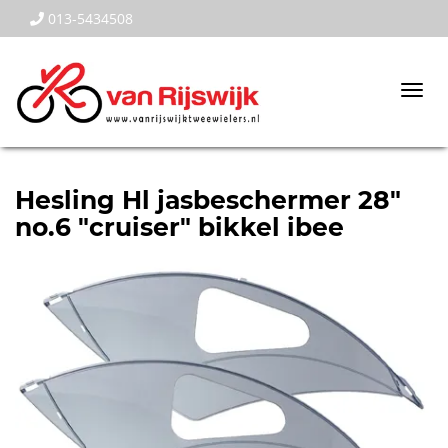
013-5434508
Togg
navi
Hesling Hl jasbeschermer 28"
no.6 "cruiser" bikkel ibee