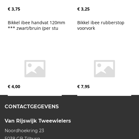
€ 3,75
€ 3,25
Bikkel ibee handvat 120mm 
Bikkel ibee rubberstop 
*** zwart/bruin (per stu
voorvork
€ 4,00
€ 7,95
CONTACTGEGEVENS
Van Rijswijk Tweewielers
Noordhoekring 23
5038 GB
Tilburg