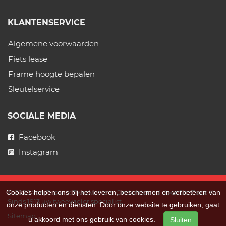
KLANTENSERVICE
Algemene voorwaarden
Fiets lease
Frame hoogte bepalen
Sleutelservice
SOCIALE MEDIA
Facebook
Instagram
Cookies helpen ons bij het leveren, beschermen en verbeteren van
© 2026 Van Rijswijk Tweewielers. Ondersteund door
SitePack ®
Sinds 1913 uw tweewieler specialist.
onze producten en diensten. Door onze website te gebruiken, gaat
Sitemap
u akkoord met ons gebruik van cookies.
Sluiten