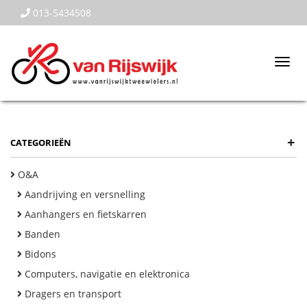
013-5434508
Togg
navi
+
CATEGORIEËN
O&A
Aandrijving en versnelling
Aanhangers en fietskarren
Banden
Bidons
Computers, navigatie en elektronica
Dragers en transport