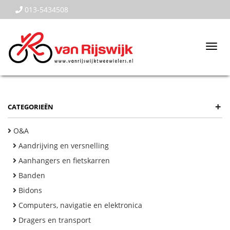
013-5434508
Togg
navi
+
CATEGORIEËN
O&A
Aandrijving en versnelling
Aanhangers en fietskarren
Banden
Bidons
Computers, navigatie en elektronica
Dragers en transport